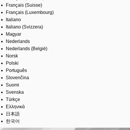
Français (Suisse)
Français (Luxembourg)
Italiano
Italiano (Svizzera)
Magyar
Nederlands
Nederlands (België)
Norsk
Polski
Português
Slovenčina
Suomi
Svenska
Türkçe
Ελληνικά
日本語
한국어