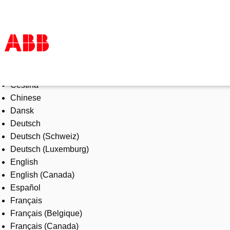
Select Language
Products & Solutions
Čeština
Industries
Chinese
Services
Dansk
About us
Deutsch
Where to buy
Deutsch (Schweiz)
Contact us
Deutsch (Luxemburg)
Careers
English
English (Canada)
Español
Français
Français (Belgique)
Français (Canada)