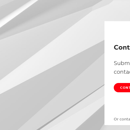
Cont
Submi
conta
CONT
Or cont