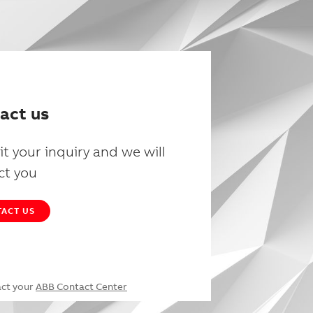
act us
t your inquiry and we will
ct you
ACT US
act your
ABB Contact Center