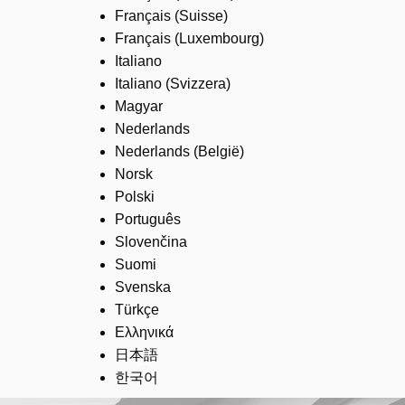
Français (Suisse)
Français (Luxembourg)
Italiano
Italiano (Svizzera)
Magyar
Nederlands
Nederlands (België)
Norsk
Polski
Português
Slovenčina
Suomi
Svenska
Türkçe
Ελληνικά
日本語
한국어