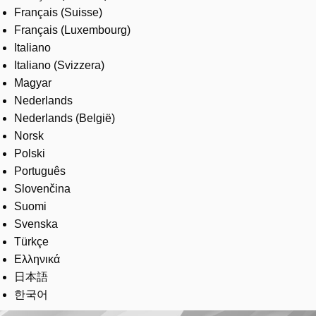
Français (Suisse)
Français (Luxembourg)
Italiano
Italiano (Svizzera)
Magyar
Nederlands
Nederlands (België)
Norsk
Polski
Português
Slovenčina
Suomi
Svenska
Türkçe
Ελληνικά
日本語
한국어