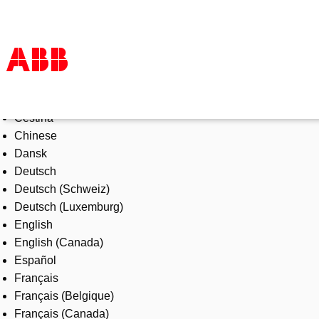
Select Language
Products & Solutions
Čeština
Industries
Chinese
Services
Dansk
About us
Deutsch
Where to buy
Deutsch (Schweiz)
Contact us
Deutsch (Luxemburg)
Careers
English
English (Canada)
Español
Français
Français (Belgique)
Français (Canada)