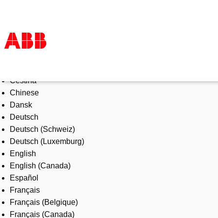
Select Language
Products & Solutions
Čeština
Industries
Chinese
Services
Dansk
About us
Deutsch
Where to buy
Deutsch (Schweiz)
Contact us
Deutsch (Luxemburg)
Careers
English
English (Canada)
Español
Français
Français (Belgique)
Français (Canada)