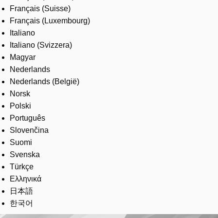
Français (Suisse)
Français (Luxembourg)
Italiano
Italiano (Svizzera)
Magyar
Nederlands
Nederlands (België)
Norsk
Polski
Português
Slovenčina
Suomi
Svenska
Türkçe
Ελληνικά
日本語
한국어