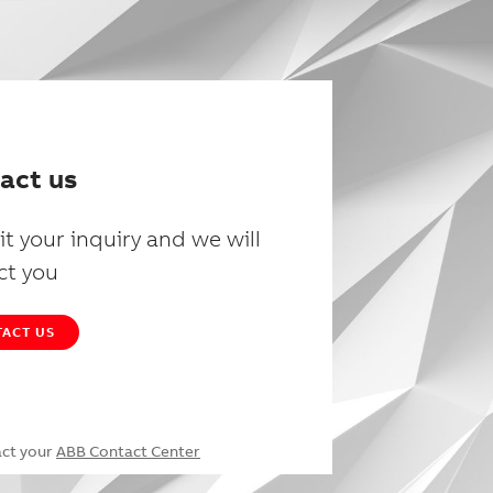
act us
t your inquiry and we will
ct you
ACT US
act your
ABB Contact Center