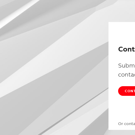
Cont
Submi
conta
CONT
Or cont