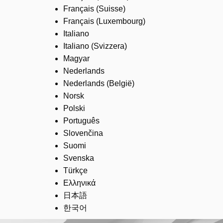
Français (Suisse)
Français (Luxembourg)
Italiano
Italiano (Svizzera)
Magyar
Nederlands
Nederlands (België)
Norsk
Polski
Português
Slovenčina
Suomi
Svenska
Türkçe
Ελληνικά
日本語
한국어