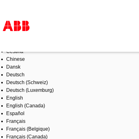
Select Language
Products & Solutions
Čeština
Industries
Chinese
Services
Dansk
About us
Deutsch
Where to buy
Deutsch (Schweiz)
Contact us
Deutsch (Luxemburg)
Careers
English
English (Canada)
Español
Français
Français (Belgique)
Français (Canada)