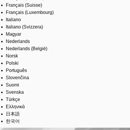
Français (Suisse)
Français (Luxembourg)
Italiano
Italiano (Svizzera)
Magyar
Nederlands
Nederlands (België)
Norsk
Polski
Português
Slovenčina
Suomi
Svenska
Türkçe
Ελληνικά
日本語
한국어