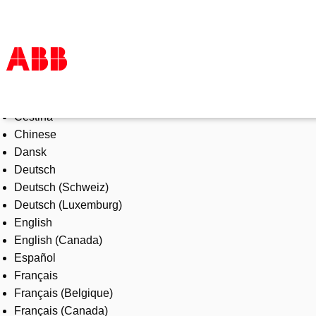
Select Language
Products & Solutions
Čeština
Industries
Chinese
Services
Dansk
About us
Deutsch
Where to buy
Deutsch (Schweiz)
Contact us
Deutsch (Luxemburg)
Careers
English
English (Canada)
Español
Français
Français (Belgique)
Français (Canada)