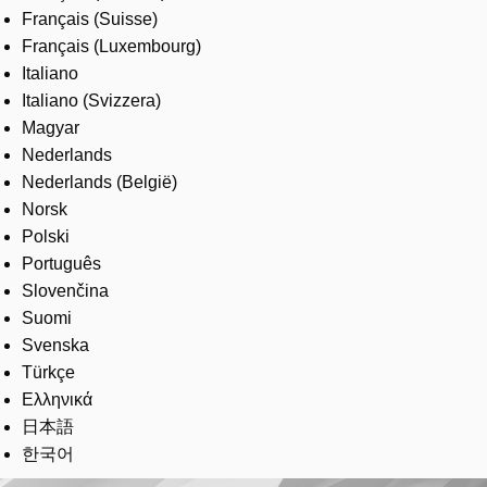
Français (Suisse)
Français (Luxembourg)
Italiano
Italiano (Svizzera)
Magyar
Nederlands
Nederlands (België)
Norsk
Polski
Português
Slovenčina
Suomi
Svenska
Türkçe
Ελληνικά
日本語
한국어