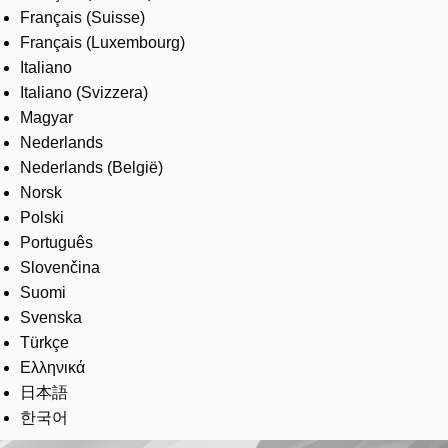
Français (Suisse)
Français (Luxembourg)
Italiano
Italiano (Svizzera)
Magyar
Nederlands
Nederlands (België)
Norsk
Polski
Português
Slovenčina
Suomi
Svenska
Türkçe
Ελληνικά
日本語
한국어