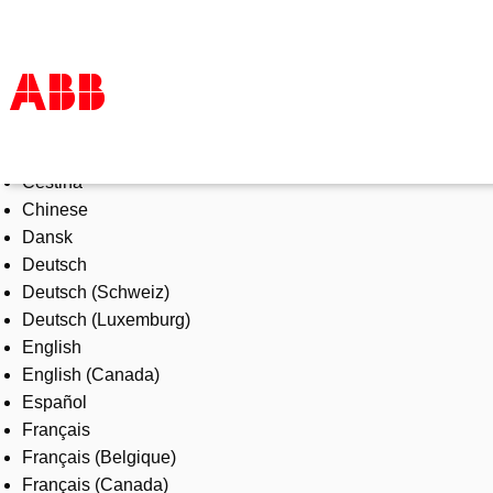
Select Language
Products & Solutions
Čeština
Industries
Chinese
Services
Dansk
About us
Deutsch
Where to buy
Deutsch (Schweiz)
Contact us
Deutsch (Luxemburg)
Careers
English
English (Canada)
Español
Français
Français (Belgique)
Français (Canada)