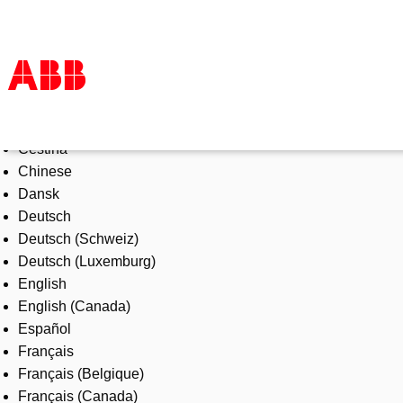
Select Language
Products & Solutions
Čeština
Industries
Chinese
Services
Dansk
About us
Deutsch
Where to buy
Deutsch (Schweiz)
Contact us
Deutsch (Luxemburg)
Careers
English
English (Canada)
Español
Français
Français (Belgique)
Français (Canada)