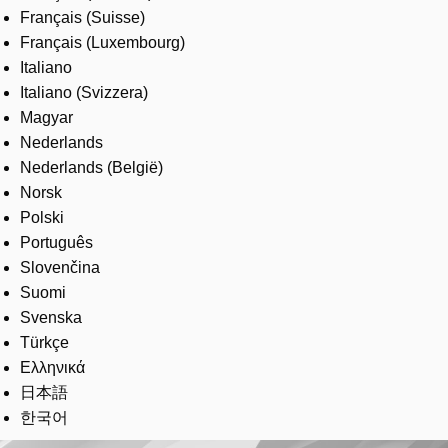
Français (Suisse)
Français (Luxembourg)
Italiano
Italiano (Svizzera)
Magyar
Nederlands
Nederlands (België)
Norsk
Polski
Português
Slovenčina
Suomi
Svenska
Türkçe
Ελληνικά
日本語
한국어