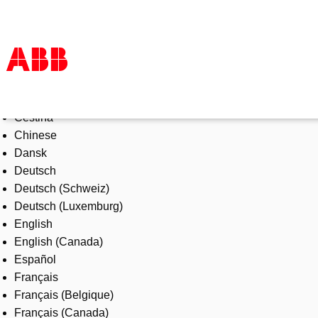
Select Language
Products & Solutions
Čeština
Industries
Chinese
Services
Dansk
About us
Deutsch
Where to buy
Deutsch (Schweiz)
Contact us
Deutsch (Luxemburg)
Careers
English
English (Canada)
Español
Français
Français (Belgique)
Français (Canada)