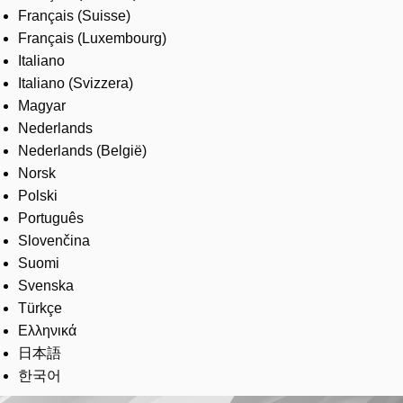
Français (Suisse)
Français (Luxembourg)
Italiano
Italiano (Svizzera)
Magyar
Nederlands
Nederlands (België)
Norsk
Polski
Português
Slovenčina
Suomi
Svenska
Türkçe
Ελληνικά
日本語
한국어