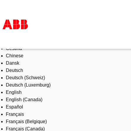
Select Language
Products & Solutions
Čeština
Industries
Chinese
Services
Dansk
About us
Deutsch
Where to buy
Deutsch (Schweiz)
Contact us
Deutsch (Luxemburg)
Careers
English
English (Canada)
Español
Français
Français (Belgique)
Français (Canada)