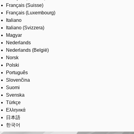
Français (Suisse)
Français (Luxembourg)
Italiano
Italiano (Svizzera)
Magyar
Nederlands
Nederlands (België)
Norsk
Polski
Português
Slovenčina
Suomi
Svenska
Türkçe
Ελληνικά
日本語
한국어