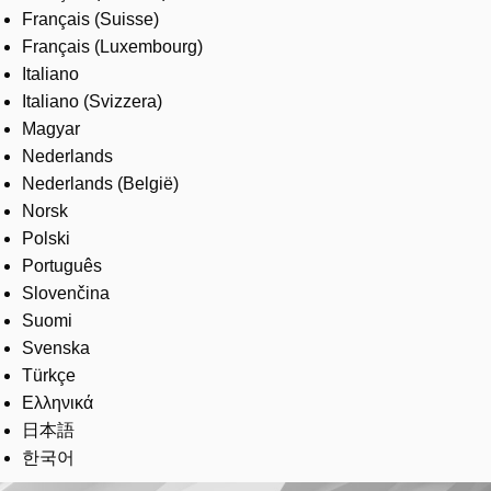
Français (Suisse)
Français (Luxembourg)
Italiano
Italiano (Svizzera)
Magyar
Nederlands
Nederlands (België)
Norsk
Polski
Português
Slovenčina
Suomi
Svenska
Türkçe
Ελληνικά
日本語
한국어