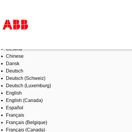
Select Language
Products & Solutions
Čeština
Industries
Chinese
Services
Dansk
About us
Deutsch
Where to buy
Deutsch (Schweiz)
Contact us
Deutsch (Luxemburg)
Careers
English
English (Canada)
Español
Français
Français (Belgique)
Français (Canada)