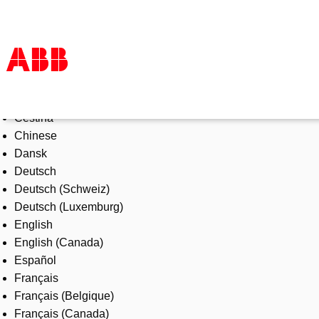
Select Language
Products & Solutions
Čeština
Industries
Chinese
Services
Dansk
About us
Deutsch
Where to buy
Deutsch (Schweiz)
Contact us
Deutsch (Luxemburg)
Careers
English
English (Canada)
Español
Français
Français (Belgique)
Français (Canada)