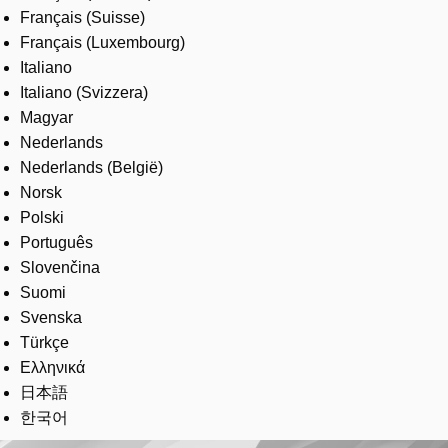
Français (Suisse)
Français (Luxembourg)
Italiano
Italiano (Svizzera)
Magyar
Nederlands
Nederlands (België)
Norsk
Polski
Português
Slovenčina
Suomi
Svenska
Türkçe
Ελληνικά
日本語
한국어