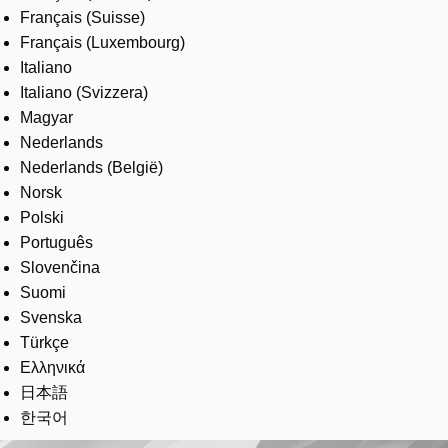
Français (Suisse)
Français (Luxembourg)
Italiano
Italiano (Svizzera)
Magyar
Nederlands
Nederlands (België)
Norsk
Polski
Português
Slovenčina
Suomi
Svenska
Türkçe
Ελληνικά
日本語
한국어