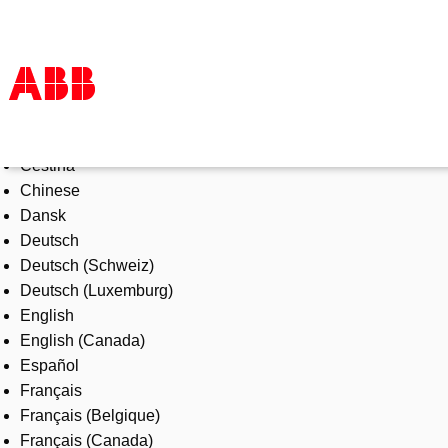
Select Language
Products & Solutions
Čeština
Industries
Chinese
Services
Dansk
About us
Deutsch
Where to buy
Deutsch (Schweiz)
Contact us
Deutsch (Luxemburg)
Careers
English
English (Canada)
Español
Français
Français (Belgique)
Français (Canada)