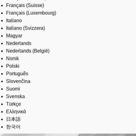
Français (Suisse)
Français (Luxembourg)
Italiano
Italiano (Svizzera)
Magyar
Nederlands
Nederlands (België)
Norsk
Polski
Português
Slovenčina
Suomi
Svenska
Türkçe
Ελληνικά
日本語
한국어