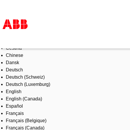
Select Language
Products & Solutions
Čeština
Industries
Chinese
Services
Dansk
About us
Deutsch
Where to buy
Deutsch (Schweiz)
Contact us
Deutsch (Luxemburg)
Careers
English
English (Canada)
Español
Français
Français (Belgique)
Français (Canada)