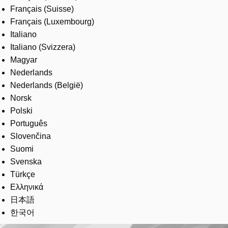
Français (Suisse)
Français (Luxembourg)
Italiano
Italiano (Svizzera)
Magyar
Nederlands
Nederlands (België)
Norsk
Polski
Português
Slovenčina
Suomi
Svenska
Türkçe
Ελληνικά
日本語
한국어