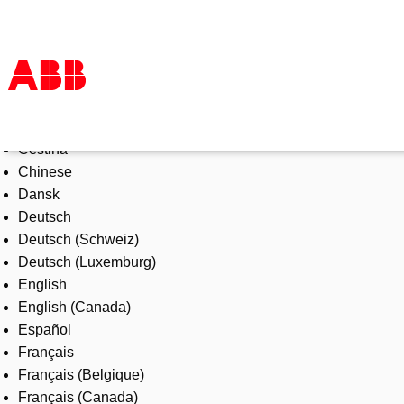
Select Language
Products & Solutions
Čeština
Industries
Chinese
Services
Dansk
About us
Deutsch
Where to buy
Deutsch (Schweiz)
Contact us
Deutsch (Luxemburg)
Careers
English
English (Canada)
Español
Français
Français (Belgique)
Français (Canada)