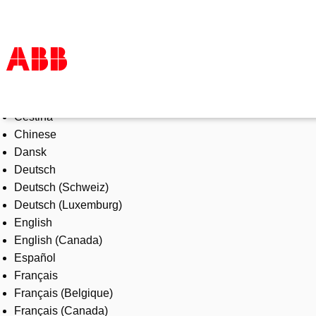
Select Language
Products & Solutions
Čeština
Industries
Chinese
Services
Dansk
About us
Deutsch
Where to buy
Deutsch (Schweiz)
Contact us
Deutsch (Luxemburg)
Careers
English
English (Canada)
Español
Français
Français (Belgique)
Français (Canada)