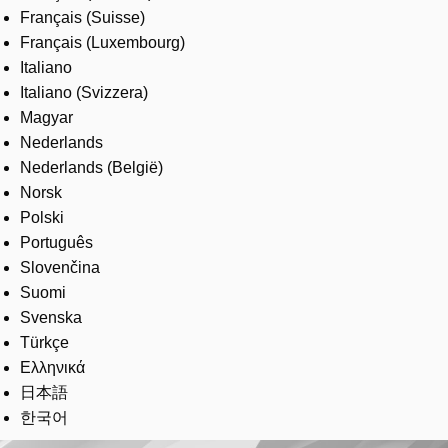
Français (Suisse)
Français (Luxembourg)
Italiano
Italiano (Svizzera)
Magyar
Nederlands
Nederlands (België)
Norsk
Polski
Português
Slovenčina
Suomi
Svenska
Türkçe
Ελληνικά
日本語
한국어