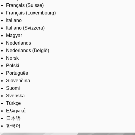
Français (Suisse)
Français (Luxembourg)
Italiano
Italiano (Svizzera)
Magyar
Nederlands
Nederlands (België)
Norsk
Polski
Português
Slovenčina
Suomi
Svenska
Türkçe
Ελληνικά
日本語
한국어