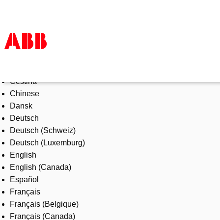
Select Language
Products & Solutions
Čeština
Industries
Chinese
Services
Dansk
About us
Deutsch
Where to buy
Deutsch (Schweiz)
Contact us
Deutsch (Luxemburg)
Careers
English
English (Canada)
Español
Français
Français (Belgique)
Français (Canada)