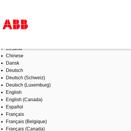
Select Language
Products & Solutions
Čeština
Industries
Chinese
Services
Dansk
About us
Deutsch
Where to buy
Deutsch (Schweiz)
Contact us
Deutsch (Luxemburg)
Careers
English
English (Canada)
Español
Français
Français (Belgique)
Français (Canada)