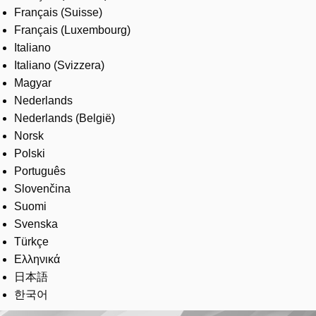
Français (Suisse)
Français (Luxembourg)
Italiano
Italiano (Svizzera)
Magyar
Nederlands
Nederlands (België)
Norsk
Polski
Português
Slovenčina
Suomi
Svenska
Türkçe
Ελληνικά
日本語
한국어