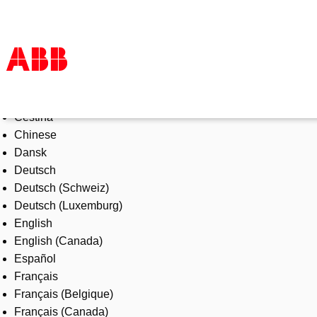
Select Language
Products & Solutions
Čeština
Industries
Chinese
Services
Dansk
About us
Deutsch
Where to buy
Deutsch (Schweiz)
Contact us
Deutsch (Luxemburg)
Careers
English
English (Canada)
Español
Français
Français (Belgique)
Français (Canada)