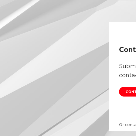
Cont
Submi
conta
CONT
Or cont