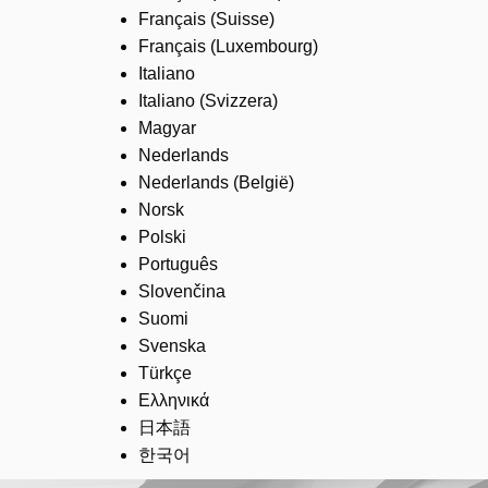
Français (Suisse)
Français (Luxembourg)
Italiano
Italiano (Svizzera)
Magyar
Nederlands
Nederlands (België)
Norsk
Polski
Português
Slovenčina
Suomi
Svenska
Türkçe
Ελληνικά
日本語
한국어