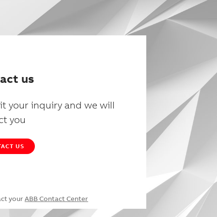
act us
t your inquiry and we will
ct you
ACT US
act your
ABB Contact Center