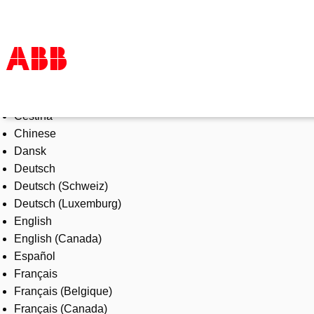
Select Language
Products & Solutions
Čeština
Industries
Chinese
Services
Dansk
About us
Deutsch
Where to buy
Deutsch (Schweiz)
Contact us
Deutsch (Luxemburg)
Careers
English
English (Canada)
Español
Français
Français (Belgique)
Français (Canada)