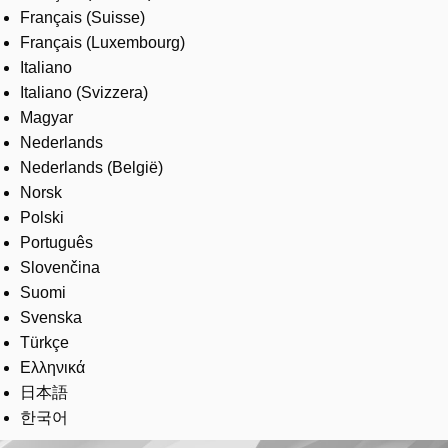
Français (Suisse)
Français (Luxembourg)
Italiano
Italiano (Svizzera)
Magyar
Nederlands
Nederlands (België)
Norsk
Polski
Português
Slovenčina
Suomi
Svenska
Türkçe
Ελληνικά
日本語
한국어