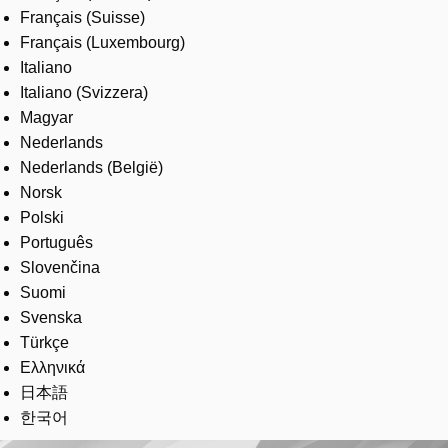
Français (Suisse)
Français (Luxembourg)
Italiano
Italiano (Svizzera)
Magyar
Nederlands
Nederlands (België)
Norsk
Polski
Português
Slovenčina
Suomi
Svenska
Türkçe
Ελληνικά
日本語
한국어