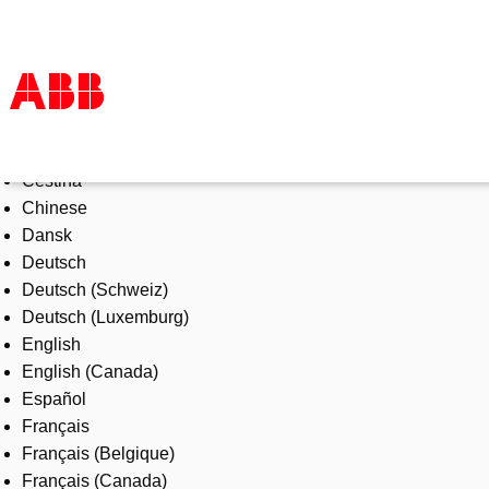
Select Language
Products & Solutions
Čeština
Industries
Chinese
Services
Dansk
About us
Deutsch
Where to buy
Deutsch (Schweiz)
Contact us
Deutsch (Luxemburg)
Careers
English
English (Canada)
Español
Français
Français (Belgique)
Français (Canada)