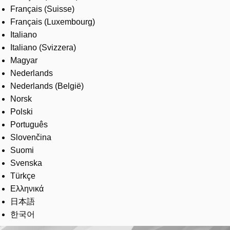
Français (Suisse)
Français (Luxembourg)
Italiano
Italiano (Svizzera)
Magyar
Nederlands
Nederlands (België)
Norsk
Polski
Português
Slovenčina
Suomi
Svenska
Türkçe
Ελληνικά
日本語
한국어