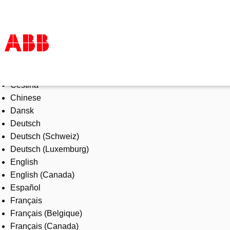
Select Language
Products & Solutions
Čeština
Industries
Chinese
Services
Dansk
About us
Deutsch
Where to buy
Deutsch (Schweiz)
Contact us
Deutsch (Luxemburg)
Careers
English
English (Canada)
Español
Français
Français (Belgique)
Français (Canada)