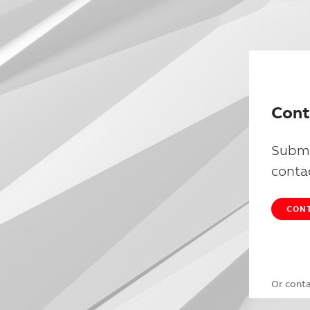
Cont
Submi
conta
CONT
Or cont