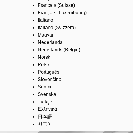
Français (Suisse)
Français (Luxembourg)
Italiano
Italiano (Svizzera)
Magyar
Nederlands
Nederlands (België)
Norsk
Polski
Português
Slovenčina
Suomi
Svenska
Türkçe
Ελληνικά
日本語
한국어