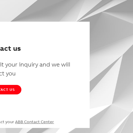
act us
t your inquiry and we will
ct you
ACT US
act your
ABB Contact Center