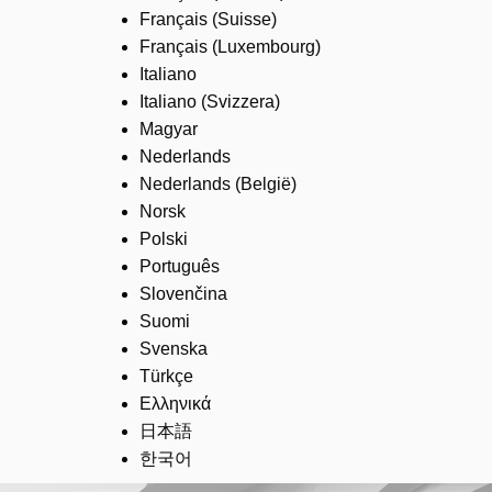
Français (Suisse)
Français (Luxembourg)
Italiano
Italiano (Svizzera)
Magyar
Nederlands
Nederlands (België)
Norsk
Polski
Português
Slovenčina
Suomi
Svenska
Türkçe
Ελληνικά
日本語
한국어