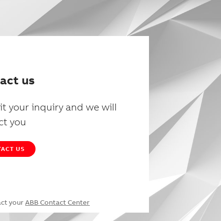
act us
t your inquiry and we will
ct you
ACT US
act your
ABB Contact Center