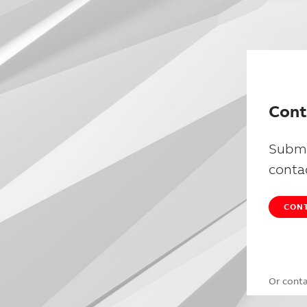
Cont
Submi
conta
CONT
Or cont