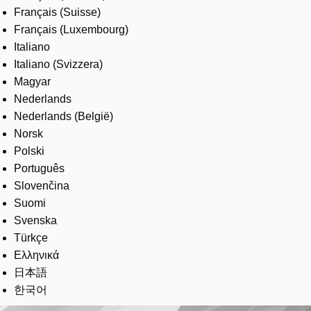
Français (Suisse)
Français (Luxembourg)
Italiano
Italiano (Svizzera)
Magyar
Nederlands
Nederlands (België)
Norsk
Polski
Português
Slovenčina
Suomi
Svenska
Türkçe
Ελληνικά
日本語
한국어