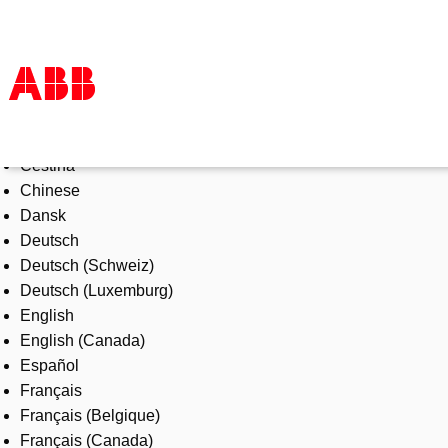
Select Language
Products & Solutions
Čeština
Industries
Chinese
Services
Dansk
About us
Deutsch
Where to buy
Deutsch (Schweiz)
Contact us
Deutsch (Luxemburg)
Careers
English
English (Canada)
Español
Français
Français (Belgique)
Français (Canada)