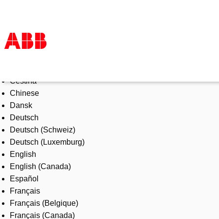
Select Language
Products & Solutions
Čeština
Industries
Chinese
Services
Dansk
About us
Deutsch
Where to buy
Deutsch (Schweiz)
Contact us
Deutsch (Luxemburg)
Careers
English
English (Canada)
Español
Français
Français (Belgique)
Français (Canada)