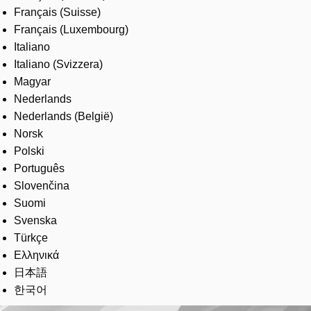
Français (Suisse)
Français (Luxembourg)
Italiano
Italiano (Svizzera)
Magyar
Nederlands
Nederlands (België)
Norsk
Polski
Português
Slovenčina
Suomi
Svenska
Türkçe
Ελληνικά
日本語
한국어