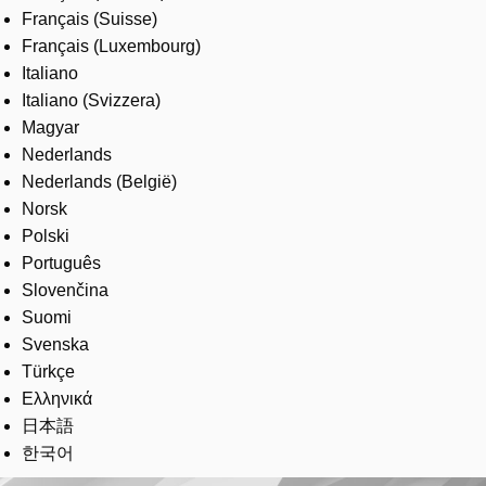
Français (Suisse)
Français (Luxembourg)
Italiano
Italiano (Svizzera)
Magyar
Nederlands
Nederlands (België)
Norsk
Polski
Português
Slovenčina
Suomi
Svenska
Türkçe
Ελληνικά
日本語
한국어