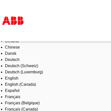
Select Language
Products & Solutions
Čeština
Industries
Chinese
Services
Dansk
About us
Deutsch
Where to buy
Deutsch (Schweiz)
Contact us
Deutsch (Luxemburg)
Careers
English
English (Canada)
Español
Français
Français (Belgique)
Français (Canada)