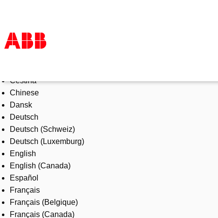
Select Language
Products & Solutions
Čeština
Industries
Chinese
Services
Dansk
About us
Deutsch
Where to buy
Deutsch (Schweiz)
Contact us
Deutsch (Luxemburg)
Careers
English
English (Canada)
Español
Français
Français (Belgique)
Français (Canada)