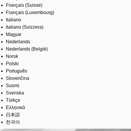
Français (Suisse)
Français (Luxembourg)
Italiano
Italiano (Svizzera)
Magyar
Nederlands
Nederlands (België)
Norsk
Polski
Português
Slovenčina
Suomi
Svenska
Türkçe
Ελληνικά
日本語
한국어