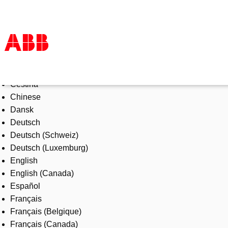
Select Language
Products & Solutions
Čeština
Industries
Chinese
Services
Dansk
About us
Deutsch
Where to buy
Deutsch (Schweiz)
Contact us
Deutsch (Luxemburg)
Careers
English
English (Canada)
Español
Français
Français (Belgique)
Français (Canada)