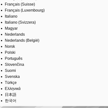
Français (Suisse)
Français (Luxembourg)
Italiano
Italiano (Svizzera)
Magyar
Nederlands
Nederlands (België)
Norsk
Polski
Português
Slovenčina
Suomi
Svenska
Türkçe
Ελληνικά
日本語
한국어