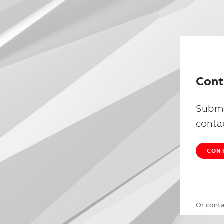
Cont
Submi
conta
CONT
Or cont