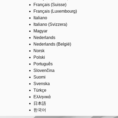
Français (Suisse)
Français (Luxembourg)
Italiano
Italiano (Svizzera)
Magyar
Nederlands
Nederlands (België)
Norsk
Polski
Português
Slovenčina
Suomi
Svenska
Türkçe
Ελληνικά
日本語
한국어