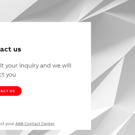
act us
t your inquiry and we will
ct you
ACT US
act your
ABB Contact Center