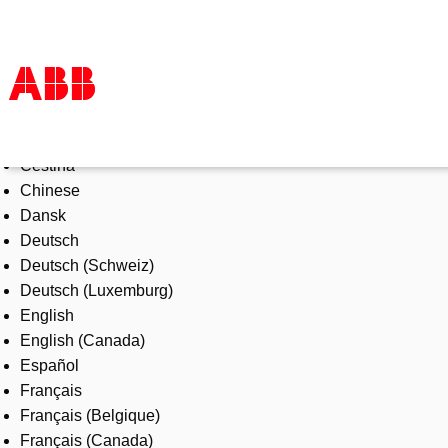
Select Language
Products & Solutions
Čeština
Industries
Chinese
Services
Dansk
About us
Deutsch
Where to buy
Deutsch (Schweiz)
Contact us
Deutsch (Luxemburg)
Careers
English
English (Canada)
Español
Français
Français (Belgique)
Français (Canada)