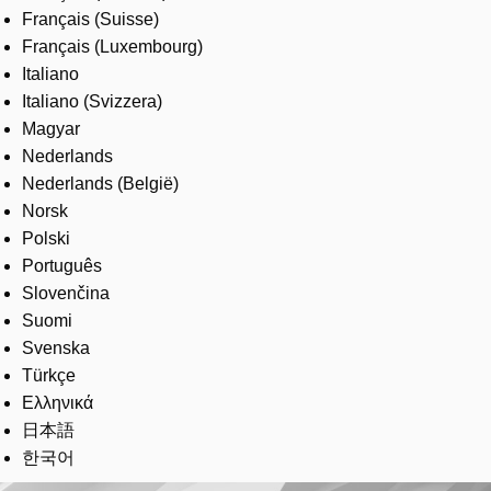
Français (Suisse)
Français (Luxembourg)
Italiano
Italiano (Svizzera)
Magyar
Nederlands
Nederlands (België)
Norsk
Polski
Português
Slovenčina
Suomi
Svenska
Türkçe
Ελληνικά
日本語
한국어