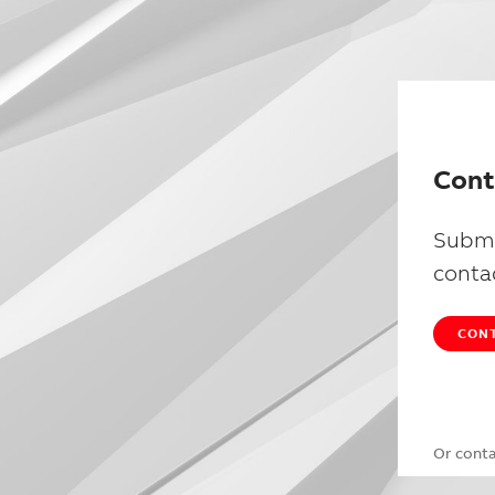
Cont
Submi
conta
CONT
Or cont