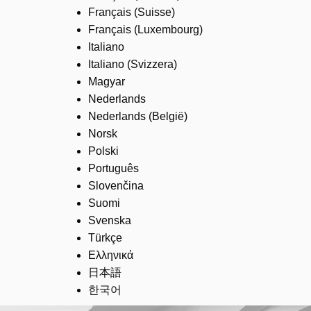
Français (Suisse)
Français (Luxembourg)
Italiano
Italiano (Svizzera)
Magyar
Nederlands
Nederlands (België)
Norsk
Polski
Português
Slovenčina
Suomi
Svenska
Türkçe
Ελληνικά
日本語
한국어