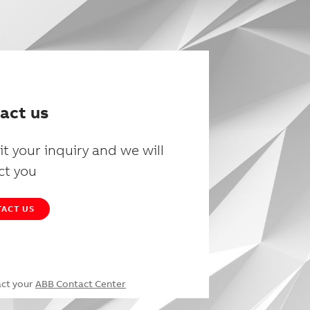
act us
t your inquiry and we will
ct you
ACT US
act your
ABB Contact Center