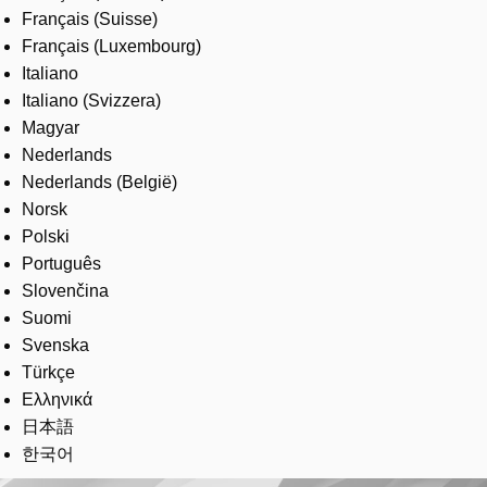
Français (Suisse)
Français (Luxembourg)
Italiano
Italiano (Svizzera)
Magyar
Nederlands
Nederlands (België)
Norsk
Polski
Português
Slovenčina
Suomi
Svenska
Türkçe
Ελληνικά
日本語
한국어