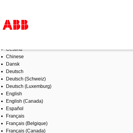
Select Language
Products & Solutions
Čeština
Industries
Chinese
Services
Dansk
About us
Deutsch
Where to buy
Deutsch (Schweiz)
Contact us
Deutsch (Luxemburg)
Careers
English
English (Canada)
Español
Français
Français (Belgique)
Français (Canada)