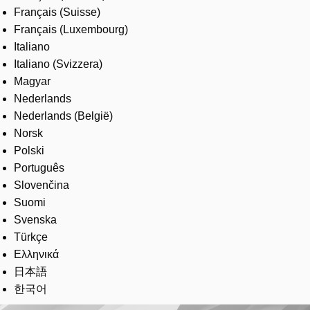
Français (Suisse)
Français (Luxembourg)
Italiano
Italiano (Svizzera)
Magyar
Nederlands
Nederlands (België)
Norsk
Polski
Português
Slovenčina
Suomi
Svenska
Türkçe
Ελληνικά
日本語
한국어