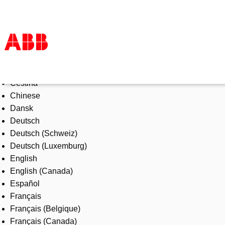
Select Language
Products & Solutions
Čeština
Industries
Chinese
Services
Dansk
About us
Deutsch
Where to buy
Deutsch (Schweiz)
Contact us
Deutsch (Luxemburg)
Careers
English
English (Canada)
Español
Français
Français (Belgique)
Français (Canada)