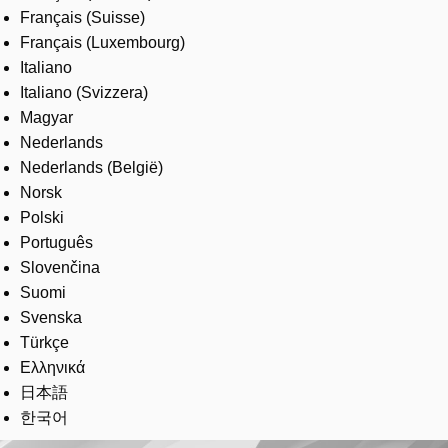
Français (Suisse)
Français (Luxembourg)
Italiano
Italiano (Svizzera)
Magyar
Nederlands
Nederlands (België)
Norsk
Polski
Português
Slovenčina
Suomi
Svenska
Türkçe
Ελληνικά
日本語
한국어