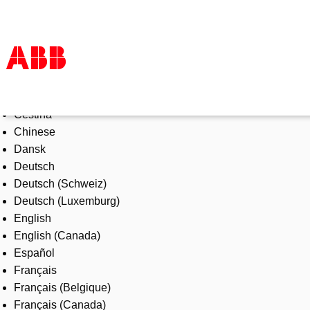
Select Language
Products & Solutions
Čeština
Industries
Chinese
Services
Dansk
About us
Deutsch
Where to buy
Deutsch (Schweiz)
Contact us
Deutsch (Luxemburg)
Careers
English
English (Canada)
Español
Français
Français (Belgique)
Français (Canada)