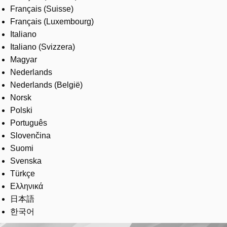
Français (Suisse)
Français (Luxembourg)
Italiano
Italiano (Svizzera)
Magyar
Nederlands
Nederlands (België)
Norsk
Polski
Português
Slovenčina
Suomi
Svenska
Türkçe
Ελληνικά
日本語
한국어