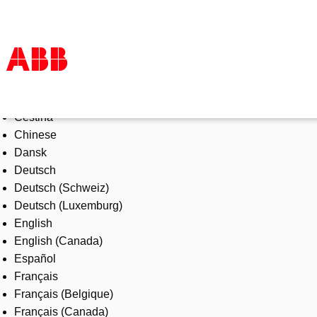
Select Language
Products & Solutions
Čeština
Industries
Chinese
Services
Dansk
About us
Deutsch
Where to buy
Deutsch (Schweiz)
Contact us
Deutsch (Luxemburg)
Careers
English
English (Canada)
Español
Français
Français (Belgique)
Français (Canada)