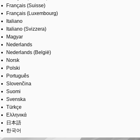
Français (Suisse)
Français (Luxembourg)
Italiano
Italiano (Svizzera)
Magyar
Nederlands
Nederlands (België)
Norsk
Polski
Português
Slovenčina
Suomi
Svenska
Türkçe
Ελληνικά
日本語
한국어