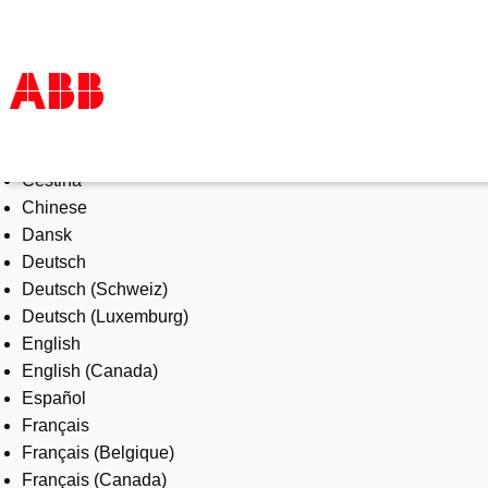
Select Language
Products & Solutions
Čeština
Industries
Chinese
Services
Dansk
About us
Deutsch
Where to buy
Deutsch (Schweiz)
Contact us
Deutsch (Luxemburg)
Careers
English
English (Canada)
Español
Français
Français (Belgique)
Français (Canada)