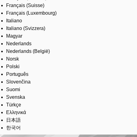
Français (Suisse)
Français (Luxembourg)
Italiano
Italiano (Svizzera)
Magyar
Nederlands
Nederlands (België)
Norsk
Polski
Português
Slovenčina
Suomi
Svenska
Türkçe
Ελληνικά
日本語
한국어