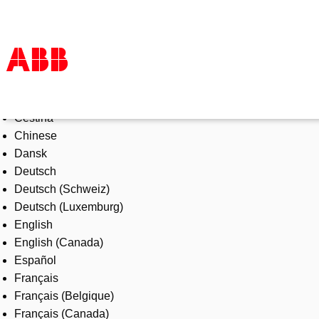
Select Language
Products & Solutions
Čeština
Industries
Chinese
Services
Dansk
About us
Deutsch
Where to buy
Deutsch (Schweiz)
Contact us
Deutsch (Luxemburg)
Careers
English
English (Canada)
Español
Français
Français (Belgique)
Français (Canada)