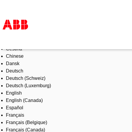
Select Language
Products & Solutions
Čeština
Industries
Chinese
Services
Dansk
About us
Deutsch
Where to buy
Deutsch (Schweiz)
Contact us
Deutsch (Luxemburg)
Careers
English
English (Canada)
Español
Français
Français (Belgique)
Français (Canada)