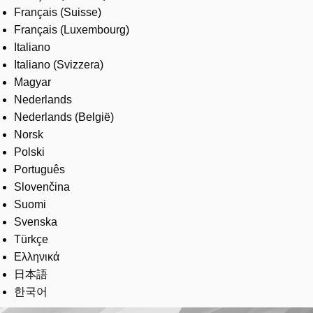
Français (Suisse)
Français (Luxembourg)
Italiano
Italiano (Svizzera)
Magyar
Nederlands
Nederlands (België)
Norsk
Polski
Português
Slovenčina
Suomi
Svenska
Türkçe
Ελληνικά
日本語
한국어