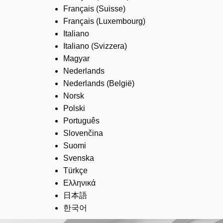
Français (Suisse)
Français (Luxembourg)
Italiano
Italiano (Svizzera)
Magyar
Nederlands
Nederlands (België)
Norsk
Polski
Português
Slovenčina
Suomi
Svenska
Türkçe
Ελληνικά
日本語
한국어