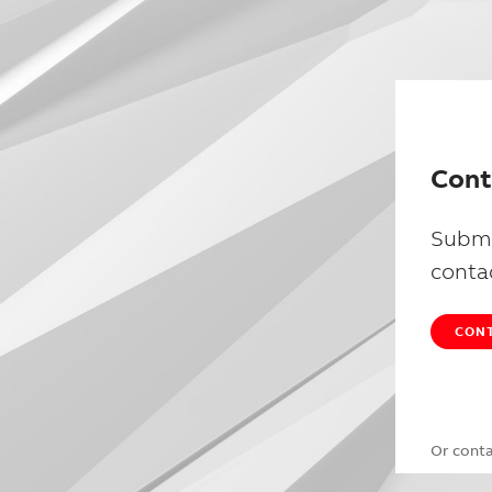
Cont
Submi
conta
CONT
Or cont