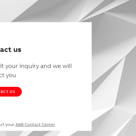
act us
t your inquiry and we will
ct you
ACT US
act your
ABB Contact Center