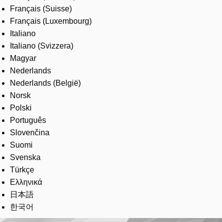
Français (Suisse)
Français (Luxembourg)
Italiano
Italiano (Svizzera)
Magyar
Nederlands
Nederlands (België)
Norsk
Polski
Português
Slovenčina
Suomi
Svenska
Türkçe
Ελληνικά
日本語
한국어