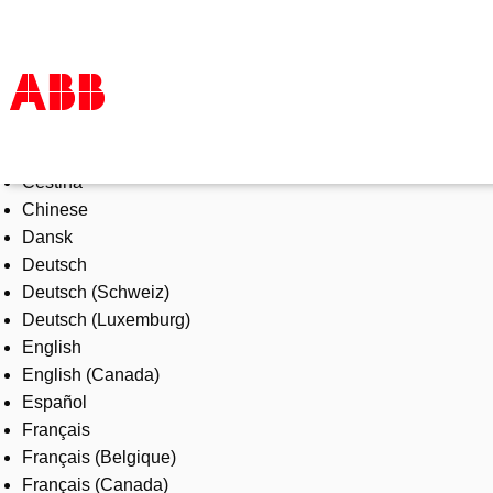
Select Language
Products & Solutions
Čeština
Industries
Chinese
Services
Dansk
About us
Deutsch
Where to buy
Deutsch (Schweiz)
Contact us
Deutsch (Luxemburg)
Careers
English
English (Canada)
Español
Français
Français (Belgique)
Français (Canada)