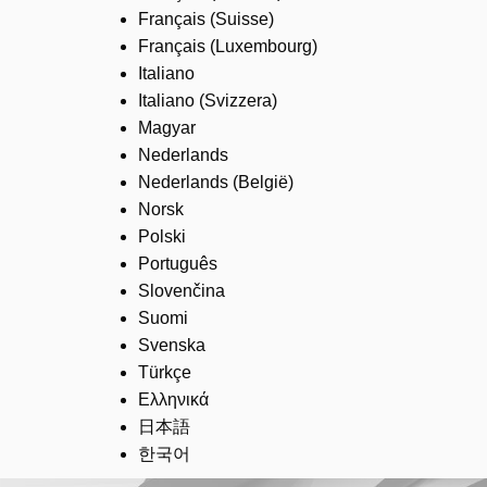
Français (Suisse)
Français (Luxembourg)
Italiano
Italiano (Svizzera)
Magyar
Nederlands
Nederlands (België)
Norsk
Polski
Português
Slovenčina
Suomi
Svenska
Türkçe
Ελληνικά
日本語
한국어