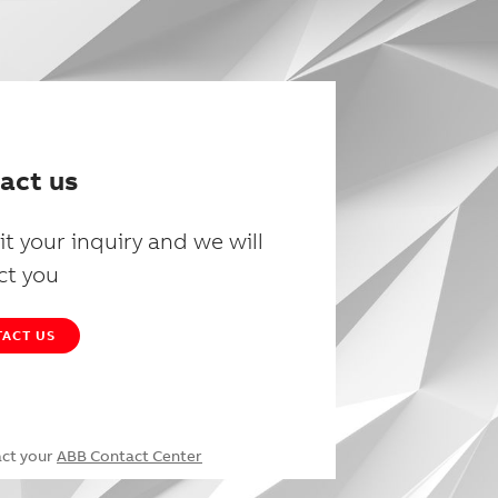
act us
t your inquiry and we will
ct you
ACT US
act your
ABB Contact Center