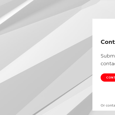
Cont
Submi
conta
CONT
Or cont