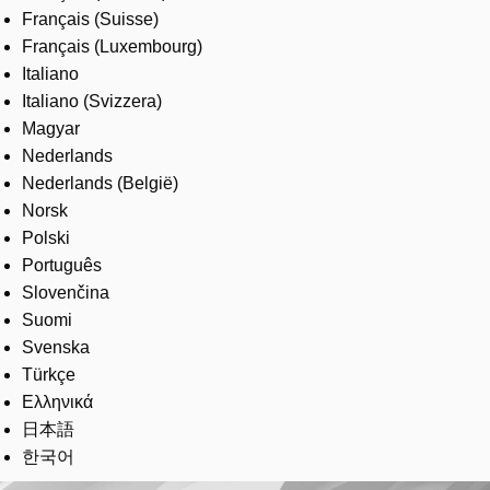
Français (Suisse)
Français (Luxembourg)
Italiano
Italiano (Svizzera)
Magyar
Nederlands
Nederlands (België)
Norsk
Polski
Português
Slovenčina
Suomi
Svenska
Türkçe
Ελληνικά
日本語
한국어