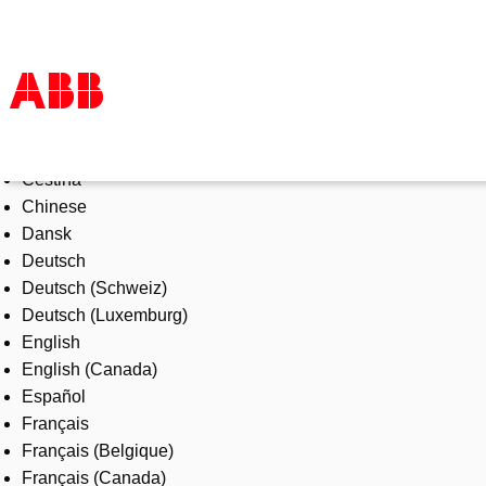
Select Language
Products & Solutions
Čeština
Industries
Chinese
Services
Dansk
About us
Deutsch
Where to buy
Deutsch (Schweiz)
Contact us
Deutsch (Luxemburg)
Careers
English
English (Canada)
Español
Français
Français (Belgique)
Français (Canada)