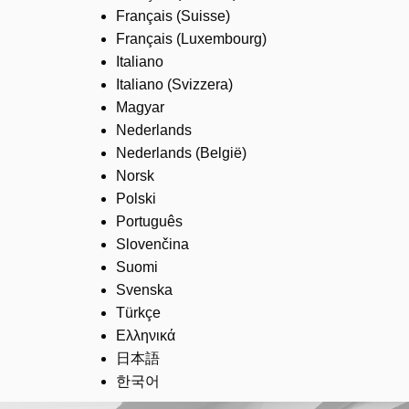
Français (Suisse)
Français (Luxembourg)
Italiano
Italiano (Svizzera)
Magyar
Nederlands
Nederlands (België)
Norsk
Polski
Português
Slovenčina
Suomi
Svenska
Türkçe
Ελληνικά
日本語
한국어