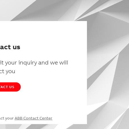
act us
t your inquiry and we will
ct you
ACT US
act your
ABB Contact Center