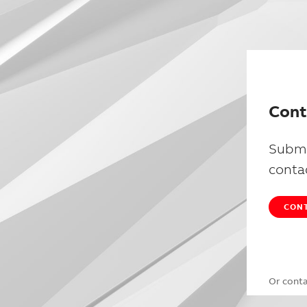
Cont
Submi
conta
CONT
Or cont