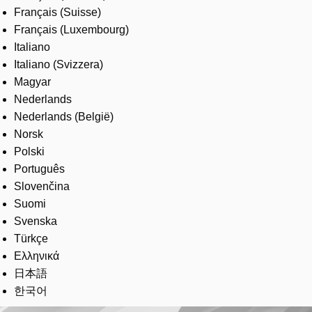
Français (Suisse)
Français (Luxembourg)
Italiano
Italiano (Svizzera)
Magyar
Nederlands
Nederlands (België)
Norsk
Polski
Português
Slovenčina
Suomi
Svenska
Türkçe
Ελληνικά
日本語
한국어