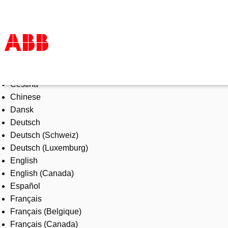
Select Language
Products & Solutions
Čeština
Industries
Chinese
Services
Dansk
About us
Deutsch
Where to buy
Deutsch (Schweiz)
Contact us
Deutsch (Luxemburg)
Careers
English
English (Canada)
Español
Français
Français (Belgique)
Français (Canada)