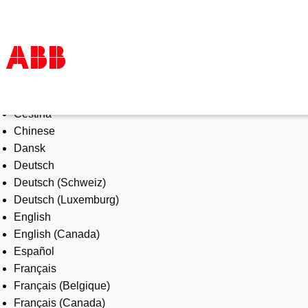
Select Language
Products & Solutions
Čeština
Industries
Chinese
Services
Dansk
About us
Deutsch
Where to buy
Deutsch (Schweiz)
Contact us
Deutsch (Luxemburg)
Careers
English
English (Canada)
Español
Français
Français (Belgique)
Français (Canada)