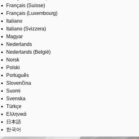
Français (Suisse)
Français (Luxembourg)
Italiano
Italiano (Svizzera)
Magyar
Nederlands
Nederlands (België)
Norsk
Polski
Português
Slovenčina
Suomi
Svenska
Türkçe
Ελληνικά
日本語
한국어