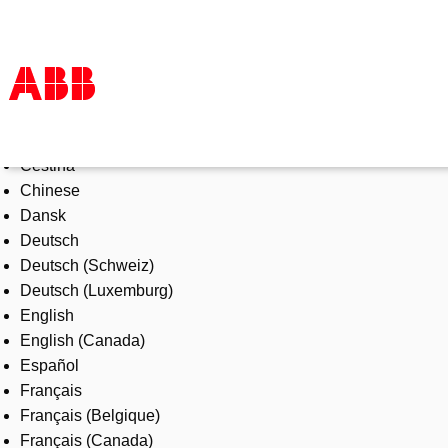
Select Language
Products & Solutions
Čeština
Industries
Chinese
Services
Dansk
About us
Deutsch
Where to buy
Deutsch (Schweiz)
Contact us
Deutsch (Luxemburg)
Careers
English
English (Canada)
Español
Français
Français (Belgique)
Français (Canada)