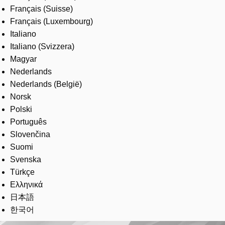
Français (Suisse)
Français (Luxembourg)
Italiano
Italiano (Svizzera)
Magyar
Nederlands
Nederlands (België)
Norsk
Polski
Português
Slovenčina
Suomi
Svenska
Türkçe
Ελληνικά
日本語
한국어