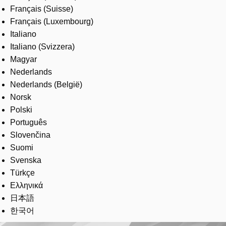
Français (Suisse)
Français (Luxembourg)
Italiano
Italiano (Svizzera)
Magyar
Nederlands
Nederlands (België)
Norsk
Polski
Português
Slovenčina
Suomi
Svenska
Türkçe
Ελληνικά
日本語
한국어