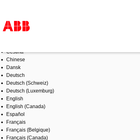
Select Language
Products & Solutions
Čeština
Industries
Chinese
Services
Dansk
About us
Deutsch
Where to buy
Deutsch (Schweiz)
Contact us
Deutsch (Luxemburg)
Careers
English
English (Canada)
Español
Français
Français (Belgique)
Français (Canada)